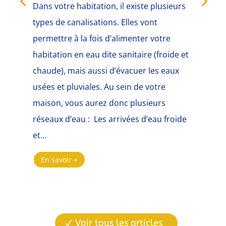
Dans votre habitation, il existe plusieurs
hyb
types de canalisations. Elles vont
fio
permettre à la fois d’alimenter votre
mal
habitation en eau dite sanitaire (froide et
rem
chaude), mais aussi d’évacuer les eaux
de 
usées et pluviales. Au sein de votre
sur
maison, vous aurez donc plusieurs
peu
réseaux d’eau : Les arrivées d’eau froide
E
et…
En savoir +
Voir tous les articles